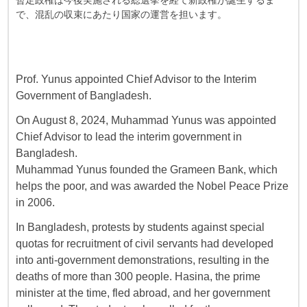
暫定政権は今後実施される総選挙を経て新政権が誕生するま
で、混乱の収束にあたり国家の運営を担います。
Prof. Yunus appointed Chief Advisor to the Interim
Government of Bangladesh.
On August 8, 2024, Muhammad Yunus was appointed
Chief Advisor to lead the interim government in
Bangladesh.
Muhammad Yunus founded the Grameen Bank, which
helps the poor, and was awarded the Nobel Peace Prize
in 2006.
In Bangladesh, protests by students against special
quotas for recruitment of civil servants had developed
into anti-government demonstrations, resulting in the
deaths of more than 300 people. Hasina, the prime
minister at the time, fled abroad, and her government