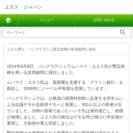
ユヌス・ジャパン
メニュー
お問い合わせ
ユヌス博士、バングラデシュ暫定政権の首席顧問に就任
2024年8月8日、バングラデシュでムハマド・ユヌス氏が暫定政
権を率いる首席顧問に就任しました。
ムハマド・ユヌス氏は、貧困層を支援する「グラミン銀行」を
創設し、2006年にノーベル平和賞を受賞しています。
バングラデシュでは、公務員の採用特別枠に反発する学生らに
よる抗議デモが反政府デモへと発展し、300人以上の死者が出
ていました。当時の首相であったハシナ氏は海外逃亡し、政権
が崩壊しました。ユヌス氏の就任はデモを呼び掛けた学生側が
要望し、大統領や軍も同意しました。