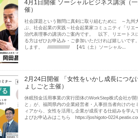
4月1日開催 ソーシャルビジネス講演（
催）
社会課題という難問に真剣に取り組むために ～九州
ぶ、社会起業の実践～社会起業家コミュニティ「リエ
治代表理事の講演のご案内です。 以下、リエートス
る方はぜひお申込み・ご参加いただければ嬉しいです
します。 ////////////////// 【4/1（土）ソーシャル...
2月24日開催 「女性をいかし成長につ
ょしごと主催）
休眠預金活用事業の実行団体のWorkStep株式会社
と」が、福岡県内の企業経営者・人事担当者向けのセ
ィアから、女性を活用し企業が成長する仕組みを学ん
よびお申込みはこちら https://joshigoto-0224.peatix.co