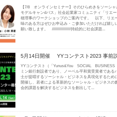
【7/8 オンラインセミナー】そのひらめきをソーシ
モデルキャンdバス」社会起業家コミュニティ「リエ
穂理事のワークショップのご案内です。 以下、リエ
味のある方はぜひお申込み・ご参加いただければ嬉し
願い致します。 //////////////////持続的に社会課題...
5月14日開催 YYコンテスト2023 事前
YYコンテスト（「Yunus&You SOCIAL BUSINES
ミン銀行創設者であり、ノーベル平和賞受賞者である
士が提唱するソーシャル・ビジネスを具現化するため
開催し、若者による革新的なソーシャル・ビジネスの
会的課題を解決するビジネスを創出して...