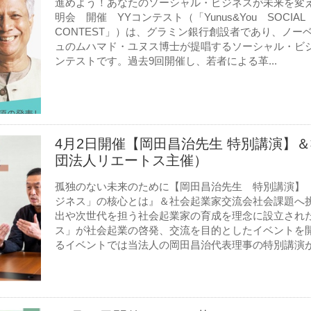
進めよう！あなたのソーシャル・ビジネスが未来を変える
明会 開催 YYコンテスト（「Yunus&You SOCIAL 
CONTEST」）は、グラミン銀行創設者であり、ノ
ュのムハマド・ユヌス博士が提唱するソーシャル・ビ
ンテストです。過去9回開催し、若者による革...
4月2日開催【岡田昌治先生 特別講演】
団法人リエートス主催）
孤独のない未来のために【岡田昌治先生 特別講演】
ジネス」の核心とは』＆社会起業家交流会社会課題へ
出や次世代を担う社会起業家の育成を理念に設立され
ス」が社会起業の啓発、交流を目的としたイベントを開催
るイベントでは当法人の岡田昌治代表理事の特別講演が開