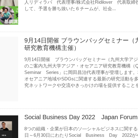
人リディラバ 代表理事/株式会社Ridilover 代表
して、予選を勝ち抜いた６チームが、社会...
9月14日開催 ブラウンバッグセミナー
研究教育機構主催）
9月14日開催 ブラウンバッグセミナー（九州大学ア
のご案内九州大学アジア・オセアニア研究教育機構（Q-A
Seminar Series」に岡田昌治代表理事が登壇し
オセアニア地域やSDGsに関連する最新の研究活動を
究ネットワークや交流やきっかけの場を提供することを.
Social Business Day 2022 Japan 
8つの組織・企業が日本のソ―シャルビジネスに関する最
日～6月30日にわたりSocial Business Day 