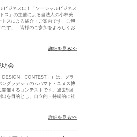
ャルビジネスに！「ソーシャルビジネス
ートス」の主催による当法人の小林美
ートスによる紹介・ご案内です。ご興
いです。 皆様のご参加をよろしくお
詳細を見る>>
説明会
S DESIGN CONTEST」）は、グラ
バングラデシュのムハマド・ユヌス博
に開催するコンテストです。過去9回
創出を目的とし、自立的・持続的に社
詳細を見る>>