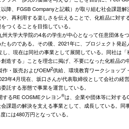
以降、FGSB Companyと記載）が取り組む社会課題
状や、再利用する楽しさを伝えることで、化粧品に対す
態をつくることを目指している。
に九州大学大学院の4名の学生が中心となって任意団体を
たものである。その後、2021年に、プロジェクト発起
nyを設立し、現在は同社の事業として展開している。同社は
を創造する」ことを理念に掲げ、不要になった化粧品の中
2
製作・販売およびOEM
供給、環境教育ワークショップ
023年4月現在、坂口さんが代表取締役として会社の経
務委託する形態で事業を運営している。
®
展開するRE COSMEクレヨン
は、企業や団体等に対する
会課題の解決を支える事業として、成長している。同事業
2年度には480万円となっている。