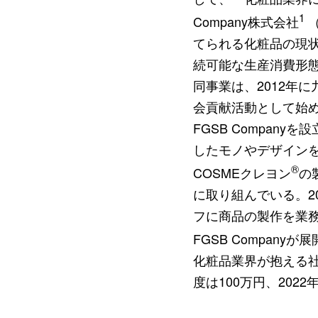
1
Company株式会社
（
てられる化粧品の現
続可能な生産消費形
同事業は、2012年
会貢献活動として始め
FGSB Compa
したモノやデザイン
®
COSMEクレヨン
の
に取り組んでいる。2
フに商品の製作を業
FGSB Companyが
化粧品業界が抱える社
度は100万円、202