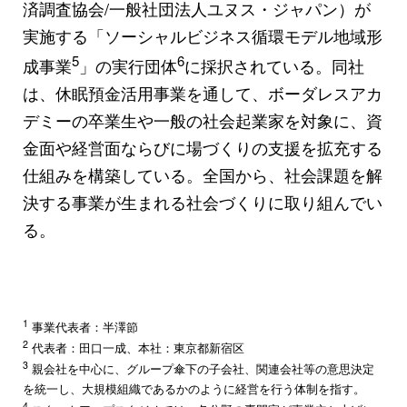
済調査協会/一般社団法人ユヌス・ジャパン）が
実施する「ソーシャルビジネス循環モデル地域形
5
6
成事業
」の実行団体
に採択されている。同社
は、休眠預金活用事業を通して、ボーダレスアカ
デミーの卒業生や一般の社会起業家を対象に、資
金面や経営面ならびに場づくりの支援を拡充する
仕組みを構築している。全国から、社会課題を解
決する事業が生まれる社会づくりに取り組んでい
る。
1
事業代表者：半澤節
2
代表者：田口一成、本社：東京都新宿区
3
親会社を中心に、グループ傘下の子会社、関連会社等の意思決定
を統一し、大規模組織であるかのように経営を行う体制を指す。
4