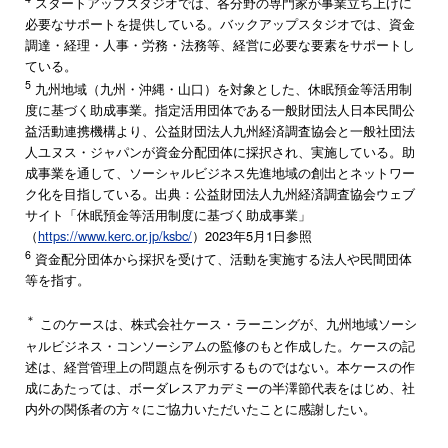
スタートアップスタジオでは、各分野の専門家が事業立ち上げに
必要なサポートを提供している。バックアップスタジオでは、資金
調達・経理・人事・労務・法務等、経営に必要な要素をサポートし
ている。
5
九州地域（九州・沖縄・山口）を対象とした、休眠預金等活用制
度に基づく助成事業。指定活用団体である一般財団法人日本民間公
益活動連携機構より、公益財団法人九州経済調査協会と一般社団法
人ユヌス・ジャパンが資金分配団体に採択され、実施している。助
成事業を通して、ソーシャルビジネス先進地域の創出とネットワー
ク化を目指している。出典：公益財団法人九州経済調査協会ウェブ
サイト「休眠預金等活用制度に基づく助成事業」
（
https://www.kerc.or.jp/ksbc/
）2023年5月1日参照
6
資金配分団体から採択を受けて、活動を実施する法人や民間団体
等を指す。
＊
このケースは、株式会社ケース・ラーニングが、九州地域ソーシ
ャルビジネス・コンソーシアムの監修のもと作成した。ケースの記
述は、経営管理上の問題点を例示するものではない。本ケースの作
成にあたっては、ボーダレスアカデミーの半澤節代表をはじめ、社
内外の関係者の方々にご協力いただいたことに感謝したい。